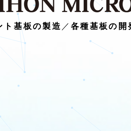
ント基板の製造
／
各種基板の開